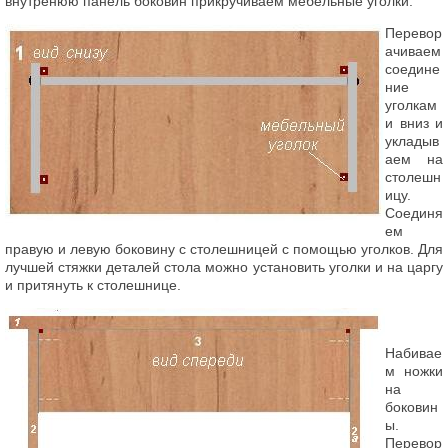
внутренюю панель боковин прикручиваем мебельные уголки.
Перевор
ачиваем
соедине
ние
уголкам
и вниз и
укладыв
аем на
столешн
ицу.
Соединя
ем
правую и левую боковину с столешницей с помощью уголков. Для
лучшей стяжки деталей стола можно установить уголки и на царгу
и притянуть к столешнице.
Набивае
м ножки
на
боковин
ы.
Перевор