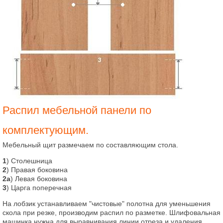
Распил мебельной панели по
комплектующим.
Мебельный щит размечаем по составляющим стола.
1
) Столешница
2
) Правая боковина
2а
) Левая боковина
3
) Царга поперечная
На лобзик устанавливаем "чистовые" полотна для уменьшения
скола при резке, производим распил по разметке. Шлифовальная
машинка нужна для выравнивания линии отреза и удаления