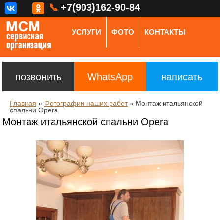
📞
+7(903)162-90-84
УСЛУГИ
ФОТО
КОНТАКТЫ
позвонить
WhatsApp
написать
Главная
»
Фотографии наших работ
»
Монтаж итальянской
спальни Opera
Монтаж итальянской спальни Opera